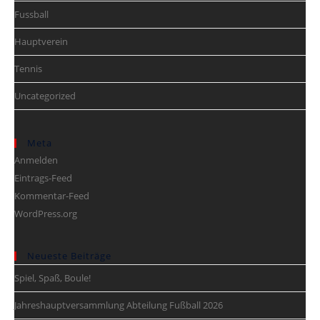
Fussball
Hauptverein
Tennis
Uncategorized
Meta
Anmelden
Eintrags-Feed
Kommentar-Feed
WordPress.org
Neueste Beiträge
Spiel, Spaß, Boule!
Jahreshauptversammlung Abteilung Fußball 2026