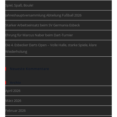
Spiel, Spaß, Boule!
Jahreshauptversammlung Abteilung Fußball 2026
Starker Arbeitseinsatz beim SV Germania Esbeck
Ehrung für Marcus Naber beim Dart-Turnier
Die 4. Esbecker Darts Open – Volle Halle, starke Spiele, klare
Wiederholung
Neueste Kommentare
Archiv
April 2026
März 2026
Februar 2026