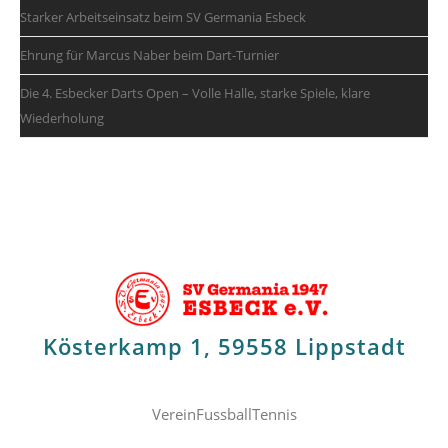
Starker Arbeitseinsatz beim SV Germania Esbeck
Ehrung für Marcus Naber beim Dart-Turnier
Die 4. Esbecker Darts Open – Volle Halle, starke Spiele, klare
Wiederholung
Kösterkamp 1, 59558 Lippstadt
Verein
Fussball
Tennis