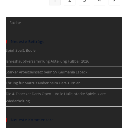
Neueste Beiträge
Spiel, Spaß, Boule!
Jahreshauptversammlung Abteilung Fußball 2026
Starker Arbeitseinsatz beim SV Germania Esbeck
Ehrung für Marcus Naber beim Dart-Turnier
Die 4. Esbecker Darts Open – Volle Halle, starke Spiele, klare
Wiederholung
Neueste Kommentare