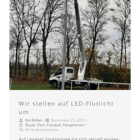
Wir stellen auf LED-Flutlicht
um
Kai Bölter
•
November 23, 2025
•
Boule
,
Dart
,
Fussball
,
Hauptverein
•
Keine Kommentare
Auf unserer Sportanlage tut sich aktuell einiges: