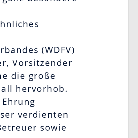
öhnliches
erbandes (WDFV)
r, Vorsitzender
he die große
all hervorhob.
r Ehrung
eser verdienten
 Betreuer sowie